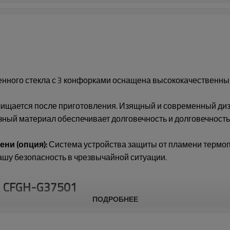
ленного стекла с 3 конфорками оснащена высококачественны
чищается после приготовления. Изящный и современный диза
ный материал обеспечивает долговечность и долговечность
ни (опция):
Система устройства защиты от пламени термопа
вашу безопасность в чрезвычайной ситуации.
и
CFGH-G37501
ПОДРОБНЕЕ
Модель №.