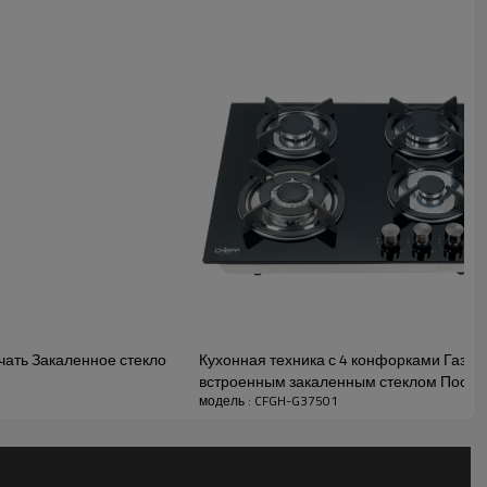
750x430
Чугунная горелка
680x380
Закаленное стекло
Встроенный
Тяжелая латунная крышка
горелки
Необязательный
СУГ или ПГ
810*475*210
чать Закаленное стекло
Кухонная техника с 4 конфорками Газов
встроенным закаленным стеклом Постав
модель : CFGH-G37501