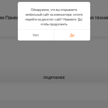
Обнаружено, что вы открываете
мобильный сайт на компьютере, хотите
и Панель из закаленного стекла Кухонная техни
перейти на десктоп-сайт? Нажмите 'Да',
чтобы продолжить
Нет
Да
ПОДРОБНЕЕ