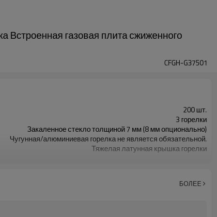
ка Встроенная газовая плита сжиженного
CFGH-G37501
200 шт.
3 горелки
Закаленное стекло толщиной 7 мм (8 мм опционально)
Чугунная/алюминиевая горелка не является обязательной.
Тяжелая латунная крышка горелки
Металлическая ручка
Тяжелая чугунная подставка для сковороды
Необязательный
БОЛЕЕ
Газ СНГ/ПГ не является обязательным.
Цветная/коричневая коробка не является обязательной