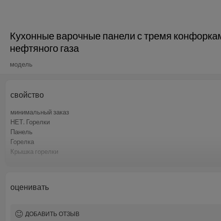
Кухонные варочные панели с тремя конфоркам
нефтяного газа
модель
свойство
минимальный заказ
НЕТ. Горелки
Панель
Горелка
Крышка горелки
Ручка
Пан поддержка
Устройство отключения пламени
оценивать
Тип газа
Упаковка
ДОБАВИТЬ ОТЗЫВ