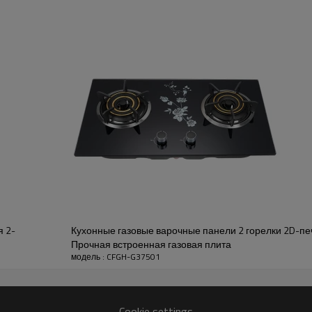
Размер продукта (мм):
Горелка (мм):
Диаметр отверстия (мм):
Поверхностная панель:
Тип установки:
Крышка горелки:
Устройство безопасности:
Применимое топливо:
Размер упаковки (мм):
я 2-
Кухонные газовые варочные панели 2 горелки 2D-пе
Прочная встроенная газовая плита
модель : CFGH-G37501
Cookie settings