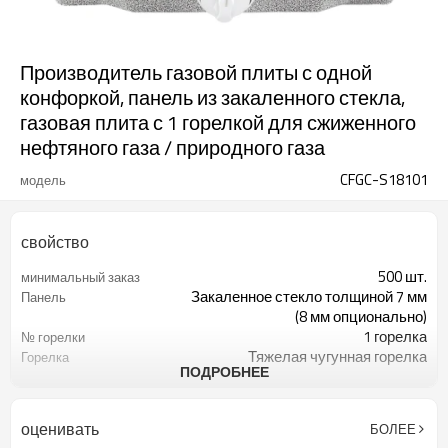
Производитель газовой плиты с одной
конфоркой, панель из закаленного стекла,
газовая плита с 1 горелкой для сжиженного
нефтяного газа / природного газа
CFGC-S18101
модель
свойство
500 шт.
минимальный заказ
Закаленное стекло толщиной 7 мм
Панель
(8 мм опционально)
1 горелка
№ горелки
Тяжелая чугунная горелка
Горелка
ПОДРОБНЕЕ
Латунный колпачок горелки
Крышка горелки
Ручка АБС
Ручка
Прочная эмалированная
Пан поддержка
оценивать
БОЛЕЕ
подставка для кастрюли.