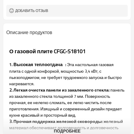
Порошковое покрытие
Корпус печи
Газ LGP/NG не является
Тип газа
ДОБАВИТЬ ОТЗЫВ
обязательным.
Цветная/коричневая коробка не
Упаковка
является обязательной
Описание продуктов
Необязательный
Устройство отключения
пламени
О газовой плите CFGC-S18101
1.
:
Эта настольная газовая
Высокая теплоотдача
плита с одной конфоркой, мощностью 3,4 кВт, с
пьезоподжигом, не требует трудоемкого запуска и быстро
нагревается.
2. Легкая очистка панели из закаленного стекла:
панель
из закаленного стекла толщиной 7 мм. Поверхность
прочная, ее нелегко сломать, ее легко чистить после
приготовления. Изящный и современный дизайн придает
кухне красивый и просторный вид.
3. Прочная поддержка железной сковороды:
железный
материал обеспечивает долговечность и долговечность
ПОДРОБНЕЕ
использования, более стабилен и поддерживает более